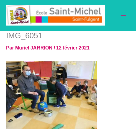
Aller
au
contenu
IMG_6051
Par
Muriel JARRION
/
12 février 2021