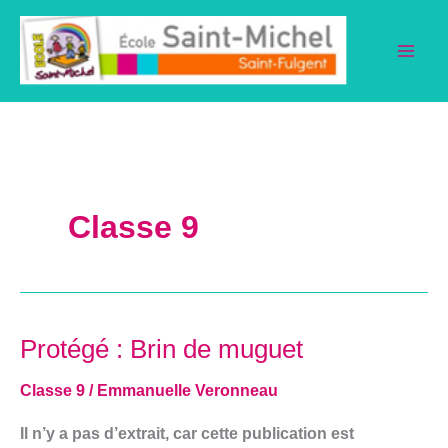
Aller
au
contenu
Classe 9
Protégé : Brin de muguet
Protégé :
Brin
Classe 9
/
Emmanuelle Veronneau
de
muguet
Il n’y a pas d’extrait, car cette publication est