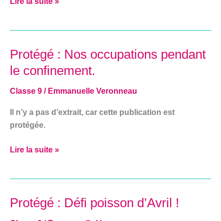
Lire la suite »
Protégé : Nos occupations pendant
Protégé :
Nos
le confinement.
occupations
pendant
Classe 9
/
Emmanuelle Veronneau
le
Il n’y a pas d’extrait, car cette publication est
confinement.
protégée.
Lire la suite »
Protégé : Défi poisson d’Avril !
Protégé :
Défi