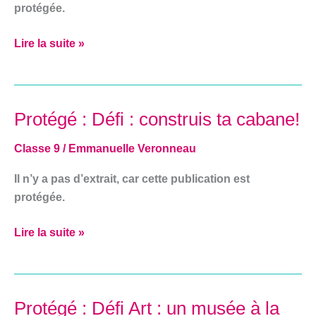
protégée.
Lire la suite »
Protégé : Défi : construis ta cabane!
Protégé :
Défi
Classe 9
/
Emmanuelle Veronneau
:
construis
Il n’y a pas d’extrait, car cette publication est
ta
protégée.
cabane!
Lire la suite »
Protégé : Défi Art : un musée à la
Protégé :