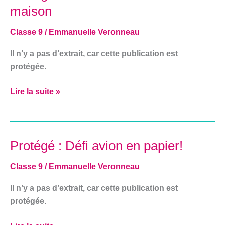
Défi
maison
Art
:
Classe 9
/
Emmanuelle Veronneau
un
Il n’y a pas d’extrait, car cette publication est
musée
protégée.
à
la
Lire la suite »
maison
Protégé : Défi avion en papier!
Protégé :
Défi
Classe 9
/
Emmanuelle Veronneau
avion
en
Il n’y a pas d’extrait, car cette publication est
papier!
protégée.