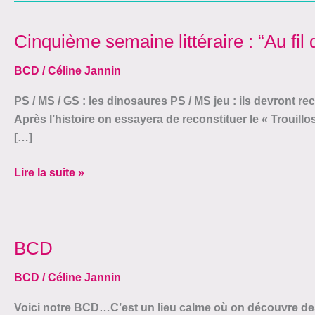
Cinquième semaine littéraire : “Au fil
Cinquième
semaine
BCD
/
Céline Jannin
littéraire
:
PS / MS / GS : les dinosaures PS / MS jeu : ils devront re
“Au
Après l’histoire on essayera de reconstituer le « Trouillos
fil
[…]
du
temps”
Lire la suite »
BCD
BCD
BCD
/
Céline Jannin
Voici notre BCD…C’est un lieu calme où on découvre d