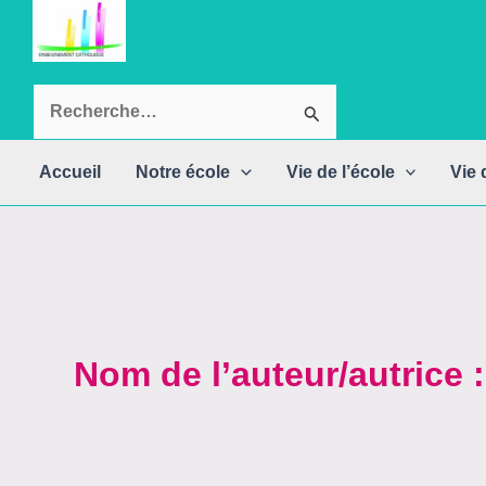
Aller
au
contenu
Rechercher :
Accueil
Notre école
Vie de l’école
Vie 
Nom de l’auteur/autrice 